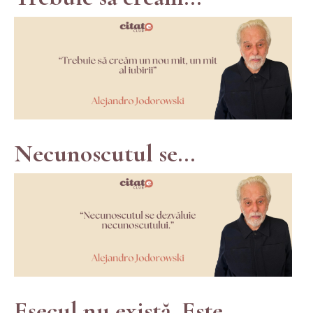
Necunoscutul se...
Eșecul nu există. Este...