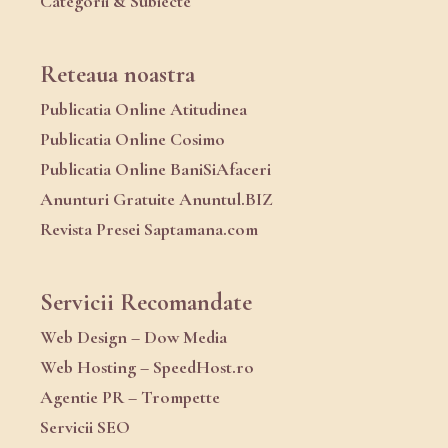
Categorii & Subiecte
Reteaua noastra
Publicatia Online Atitudinea
Publicatia Online Cosimo
Publicatia Online BaniSiAfaceri
Anunturi Gratuite Anuntul.BIZ
Revista Presei Saptamana.com
Servicii Recomandate
Web Design – Dow Media
Web Hosting – SpeedHost.ro
Agentie PR – Trompette
Servicii SEO