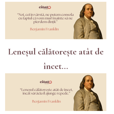
Leneșul călătorește atât de
încet...