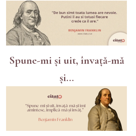
Spune-mi și uit, învață-mă
și...