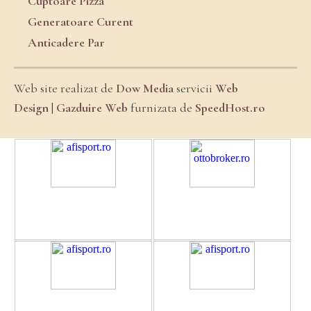
Cuptoare Pizza
Generatoare Curent
Anticadere Par
Web site realizat de
Dow Media
servicii
Web
Design
|
Gazduire Web
furnizata de
SpeedHost.ro