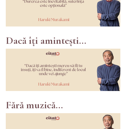
Dacă îți amintești...
Fără muzică...