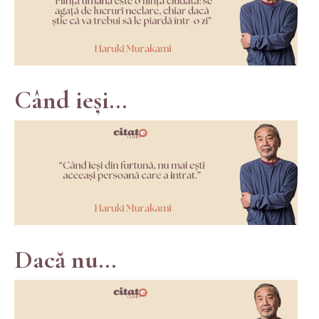
Când ieși...
Dacă nu...