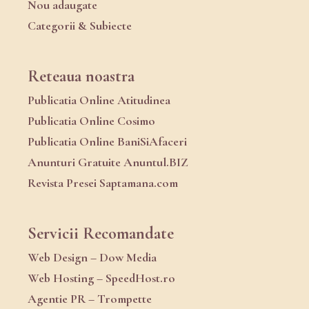
Nou adaugate
Categorii & Subiecte
Reteaua noastra
Publicatia Online Atitudinea
Publicatia Online Cosimo
Publicatia Online BaniSiAfaceri
Anunturi Gratuite Anuntul.BIZ
Revista Presei Saptamana.com
Servicii Recomandate
Web Design – Dow Media
Web Hosting – SpeedHost.ro
Agentie PR – Trompette