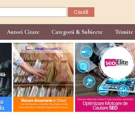
Caută
după:
Autori Citate
Categorii & Subiecte
Trimite 