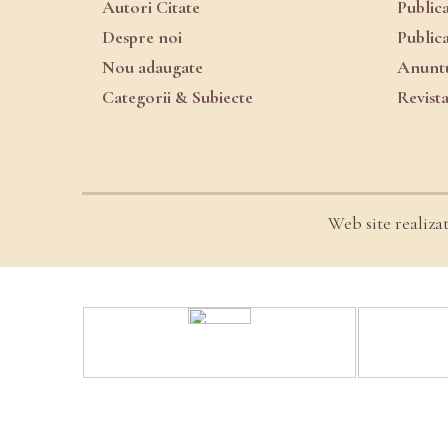
Autori Citate
Public
Despre noi
Public
Nou adaugate
Anuntu
Categorii & Subiecte
Revist
Web site realiza