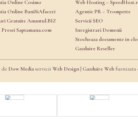
atia Online Cosimo
Web Hosting – SpeedHost.
atia Online BaniSiAfaceri
Agentie PR – Trompette
ri Gratuite Anuntul.BIZ
Servicii SEO
a Presei Saptamana.com
Inregistrari Domenii
Stocheaza documente in cl
Gazduire Reseller
t de
Dow Media
servicii
Web Design
|
Gazduire Web
furnizata