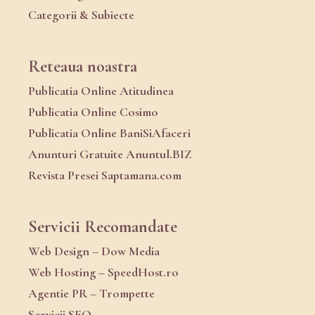
Categorii & Subiecte
Reteaua noastra
Publicatia Online Atitudinea
Publicatia Online Cosimo
Publicatia Online BaniSiAfaceri
Anunturi Gratuite Anuntul.BIZ
Revista Presei Saptamana.com
Servicii Recomandate
Web Design – Dow Media
Web Hosting – SpeedHost.ro
Agentie PR – Trompette
Servicii SEO