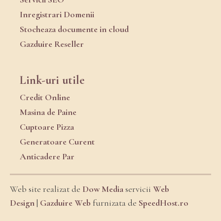
Inregistrari Domenii
Stocheaza documente in cloud
Gazduire Reseller
Link-uri utile
Credit Online
Masina de Paine
Cuptoare Pizza
Generatoare Curent
Anticadere Par
Web site realizat de
Dow Media
servicii
Web
Design
|
Gazduire Web
furnizata de
SpeedHost.ro