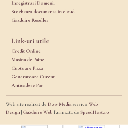
Inregistrari Domenii
Stocheaza documente in cloud
Gazduire Reseller
Link-uri utile
Credit Online
Masina de Paine
Cuptoare Pizza
Generatoare Curent
Anticadere Par
Web site realizat de
Dow Media
servicii
Web
Design
|
Gazduire Web
furnizata de
SpeedHost.ro