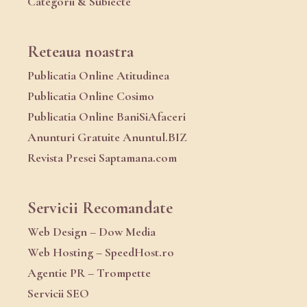
Categorii & Subiecte
Reteaua noastra
Publicatia Online Atitudinea
Publicatia Online Cosimo
Publicatia Online BaniSiAfaceri
Anunturi Gratuite Anuntul.BIZ
Revista Presei Saptamana.com
Servicii Recomandate
Web Design – Dow Media
Web Hosting – SpeedHost.ro
Agentie PR – Trompette
Servicii SEO