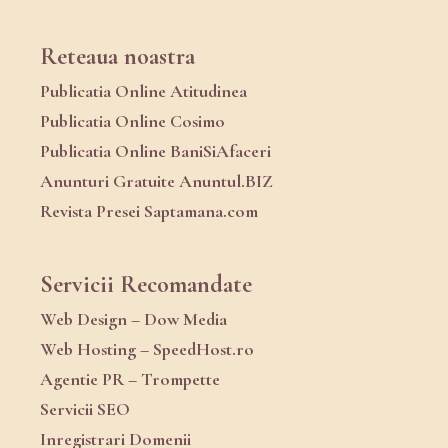
Reteaua noastra
Publicatia Online Atitudinea
Publicatia Online Cosimo
Publicatia Online BaniSiAfaceri
Anunturi Gratuite Anuntul.BIZ
Revista Presei Saptamana.com
Servicii Recomandate
Web Design – Dow Media
Web Hosting – SpeedHost.ro
Agentie PR – Trompette
Servicii SEO
Inregistrari Domenii