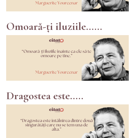
Omoară-ți iluziile......
Dragostea este.....