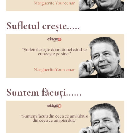
Sufletul crește.....
Suntem făcuți......