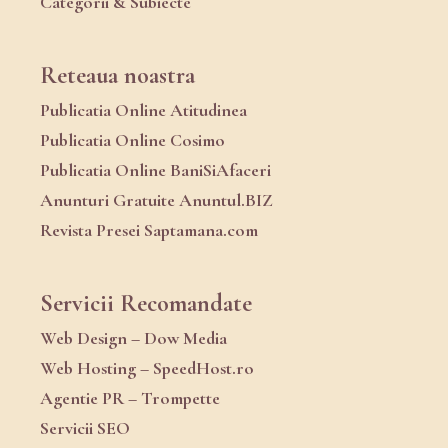
Categorii & Subiecte
Reteaua noastra
Publicatia Online Atitudinea
Publicatia Online Cosimo
Publicatia Online BaniSiAfaceri
Anunturi Gratuite Anuntul.BIZ
Revista Presei Saptamana.com
Servicii Recomandate
Web Design – Dow Media
Web Hosting – SpeedHost.ro
Agentie PR – Trompette
Servicii SEO