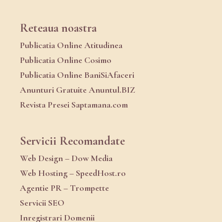
Reteaua noastra
Publicatia Online Atitudinea
Publicatia Online Cosimo
Publicatia Online BaniSiAfaceri
Anunturi Gratuite Anuntul.BIZ
Revista Presei Saptamana.com
Servicii Recomandate
Web Design – Dow Media
Web Hosting – SpeedHost.ro
Agentie PR – Trompette
Servicii SEO
Inregistrari Domenii