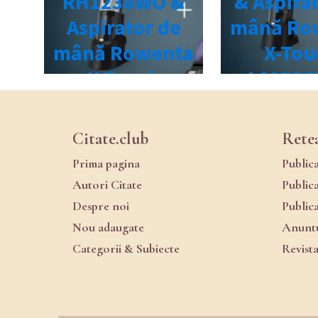
Citate.club
Rete
Prima pagina
Public
Autori Citate
Public
Despre noi
Public
Nou adaugate
Anuntu
Categorii & Subiecte
Revist