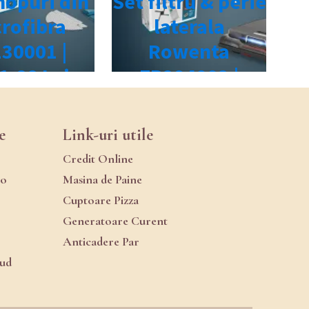
e
Link-uri utile
Credit Online
ro
Masina de Paine
Cuptoare Pizza
Generatoare Curent
Anticadere Par
oud