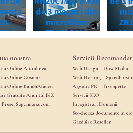
aua noastra
Servicii Recomandat
atia Online Atitudinea
Web Design – Dow Media
atia Online Cosimo
Web Hosting – SpeedHost.
atia Online BaniSiAfaceri
Agentie PR – Trompette
ri Gratuite Anuntul.BIZ
Servicii SEO
a Presei Saptamana.com
Inregistrari Domenii
Stocheaza documente in cl
Gazduire Reseller