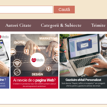
Caută
după:
Autori Citate
Categorii & Subiecte
Trimite 